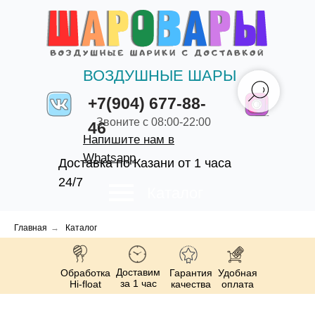
ВОЗДУШНЫЕ ШАРЫ
+7(904) 677-88-
Звоните с 08:00-22:00
46
Напишите нам в
Whatsapp
Доставка по Казани от 1 часа
24/7
Каталог
Главная
→
Каталог
Доставим
Обработка
Гарантия
Удобная
за 1 час
Hi-float
качества
оплата