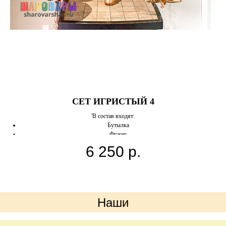
»
СЕТ ИГРИСТЫЙ 4
'В состав входят:
Бутылка
Фужер
уз.
2 цифры
6 250
р.
ию.
10 шаров
2 шара с конфетти
Наши
преимущества