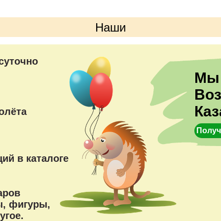
Наши
преимущества
суточно
Мы
Во
Каз
олёта
Получ
ий в каталоге
аров
, фигуры,
угое.