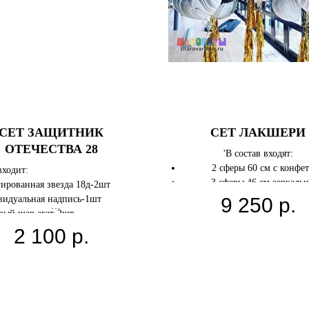
СЕТ ЗАЩИТНИК
СЕТ ЛАКШЕРИ
ОТЕЧЕСТВА 28
'В состав входят:
2 сферы 60 см с конфе
входит:
3 сферы 46 см зеркаль
ированная звезда 18д-2шт
2 шара 30 см с конфет
идуальная надпись-1шт
9 250
р.
13 агатов
вый шар агат-2шт
6 черных шаров
вый шар даблстафф-3шт
2 100
р.
вый шар конфетти-2шт
к-1шт