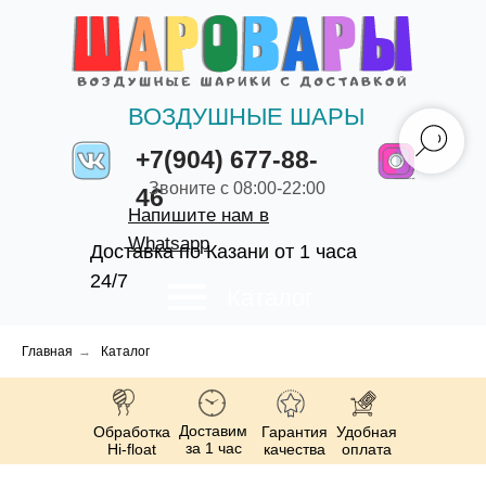
ВОЗДУШНЫЕ ШАРЫ
+7(904) 677-88-
Звоните с 08:00-22:00
46
Напишите нам в
Whatsapp
Доставка по Казани от 1 часа
24/7
Каталог
Главная
→
Каталог
Доставим
Обработка
Гарантия
Удобная
за 1 час
Hi-float
качества
оплата