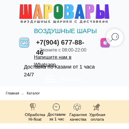
ВОЗДУШНЫЕ ШАРЫ
+7(904) 677-88-
Звоните с 08:00-22:00
46
Напишите нам в
Whatsapp
Доставка по Казани от 1 часа
24/7
Каталог
Главная
→
Каталог
Доставим
Обработка
Гарантия
Удобная
за 1 час
Hi-float
качества
оплата