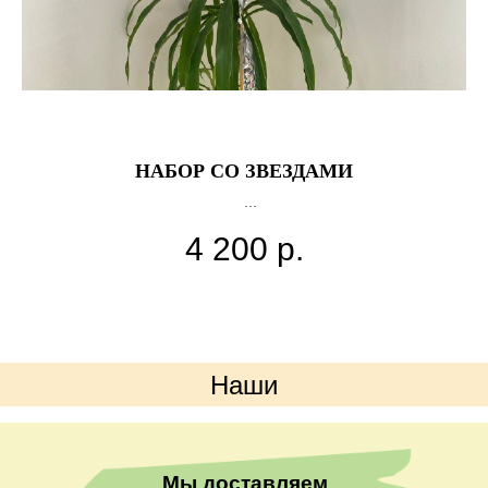
МИ
НАБОР СО ЗВЕЗДАМИ
в состав входит
4 200
р.
14 звезд
Наши
преимущества
Мы доставляем