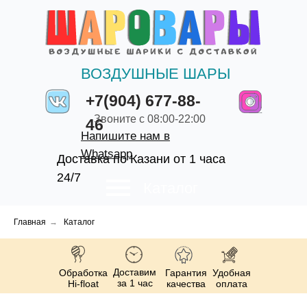
ВОЗДУШНЫЕ ШАРЫ
+7(904) 677-88-
Звоните с 08:00-22:00
46
Напишите нам в
Whatsapp
Доставка по Казани от 1 часа
24/7
Каталог
Главная
→
Каталог
Доставим
Обработка
Гарантия
Удобная
за 1 час
Hi-float
качества
оплата