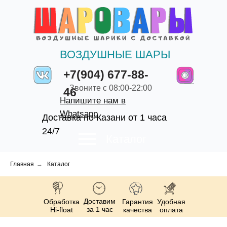
ВОЗДУШНЫЕ ШАРЫ
+7(904) 677-88-
Звоните с 08:00-22:00
46
Напишите нам в
Whatsapp
Доставка по Казани от 1 часа
24/7
Каталог
Главная
→
Каталог
Доставим
Обработка
Гарантия
Удобная
за 1 час
Hi-float
качества
оплата