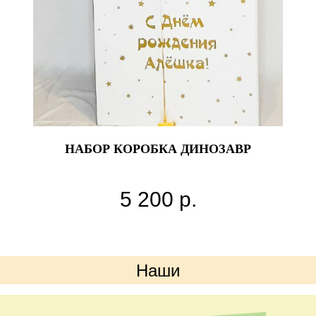
НАБОР КОРОБКА ДИНОЗАВР
С
в состав входит
5 200
р.
коробка с индивидуальной надписью
цифра
фигура динозавр
20 латексных шаров 10дюймов
Наши
преимущества