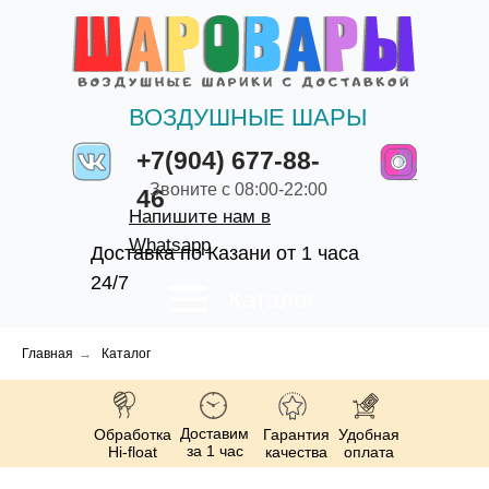
ВОЗДУШНЫЕ ШАРЫ
+7(904) 677-88-
Звоните с 08:00-22:00
46
Напишите нам в
Whatsapp
Доставка по Казани от 1 часа
24/7
Каталог
Главная
→
Каталог
Доставим
Обработка
Гарантия
Удобная
за 1 час
Hi-float
качества
оплата