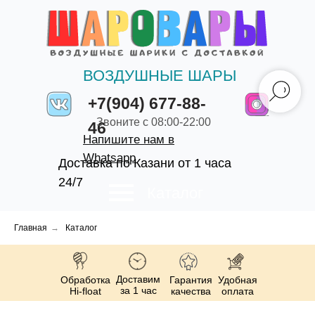
ВОЗДУШНЫЕ ШАРЫ
+7(904) 677-88-
Звоните с 08:00-22:00
46
Напишите нам в
Whatsapp
Доставка по Казани от 1 часа
24/7
Каталог
Главная
→
Каталог
Доставим
Обработка
Гарантия
Удобная
за 1 час
Hi-float
качества
оплата