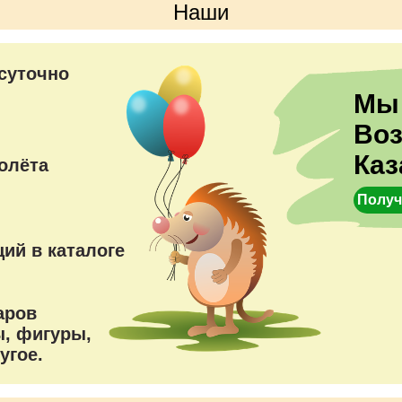
Наши
преимущества
суточно
Мы
Во
Каз
олёта
Получ
ий в каталоге
аров
, фигуры,
угое.