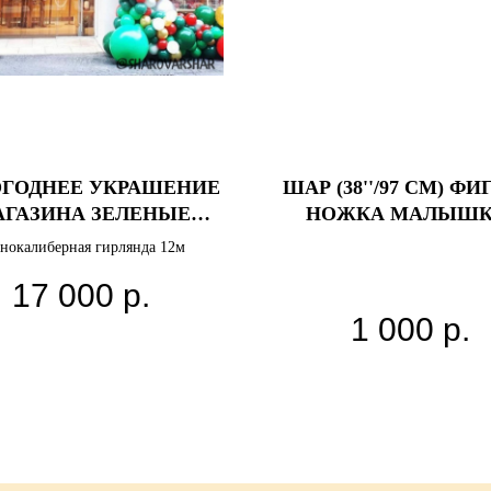
ГОДНЕЕ УКРАШЕНИЕ
ШАР (38''/97 СМ) ФИ
ГАЗИНА ЗЕЛЕНЫЕ
НОЖКА МАЛЫШК
ТКИ НА НОВЫЙ ГОД
РОЗОВЫЙ, 1 ШТ
нокалиберная гирлянда 12м
17 000
р.
1 000
р.