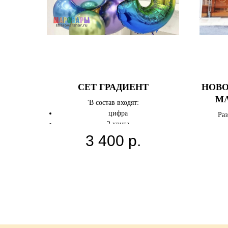
СЕТ ГРАДИЕНТ
НОВО
МА
'В состав входят:
ВЕ
цифра
Раз
2 круга
9 шаров хром
3 400
р.