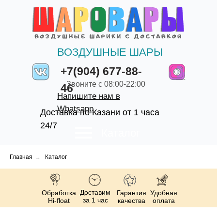
ВОЗДУШНЫЕ ШАРЫ
+7(904) 677-88-
Звоните с 08:00-22:00
46
Напишите нам в
Whatsapp
Доставка по Казани от 1 часа
24/7
Каталог
Главная
→
Каталог
Доставим
Обработка
Гарантия
Удобная
за 1 час
Hi-float
качества
оплата