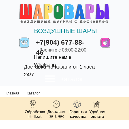
ВОЗДУШНЫЕ ШАРЫ
+7(904) 677-88-
Звоните с 08:00-22:00
46
Напишите нам в
Whatsapp
Доставка по Казани от 1 часа
24/7
Каталог
Главная
→
Каталог
Доставим
Обработка
Гарантия
Удобная
за 1 час
Hi-float
качества
оплата