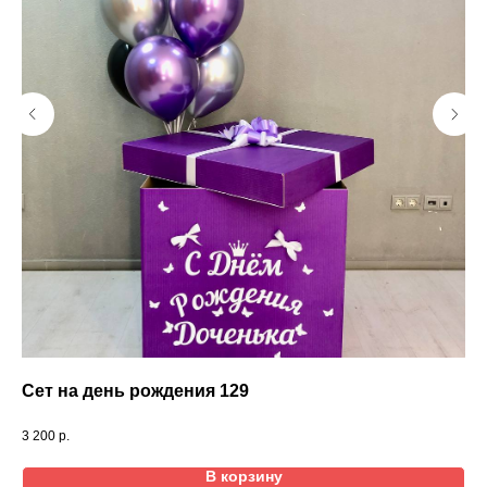
Сет на день рождения 129
Се
'В 
3 200
р.
В корзину
5 3