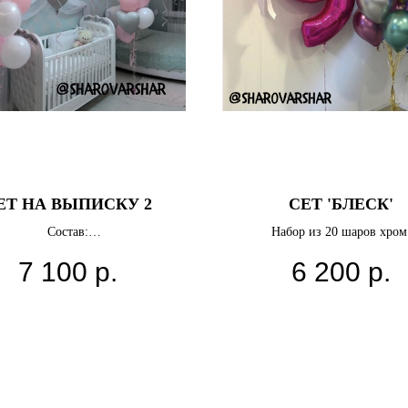
ЕТ НА ВЫПИСКУ 2
СЕТ 'БЛЕСК'
Состав:
Набор из 20 шаров хро
4 звезды 46 см
прозрачный шар с перьями и н
7 100
р.
6 200
р.
4 сердца 46 см
цифра
7 шаров с конфетти
20 латексных шаров
Грузики
ета можно выбрать любые.