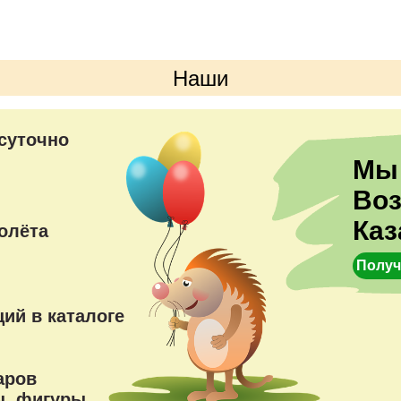
Наши
преимущества
суточно
Мы
Во
Каз
олёта
Получ
ий в каталоге
аров
, фигуры,