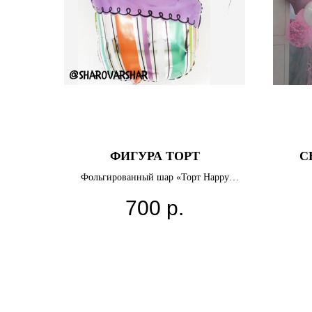
ФИГУРА ТОРТ
С
Фольгированный шар «Торт Happy
Birthday», 107 см
700
р.
Цв