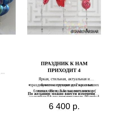
ПРАЗДНИК К НАМ
ПРИХОДИТ 4
м
адписью
Яркая, стильная, актуальная и
праздничная коллекция для вас и ваших
букет на грузике из 2 красных
близких. Не только вызовет восторг
металликов, 3 белых металликов (
По желанию можно внести изменения в
эмоций, но и сделает праздник сказочно
высота 34 см, диаметр около 26 см), 1
состав сета
- добавить или убрать какие-
прозрачного шара с красным конфетти
красивым и незабываемым!
6 400
р.
либо позиции при финальном
квадратики (высота 42 см, диаметр
подтверждении заказа с менеджером.
около 33 см), 1 фольгированного круга
Состав сета:
"Леденец" (красный) (45 см) и 1
фольгированного круга "Красный со