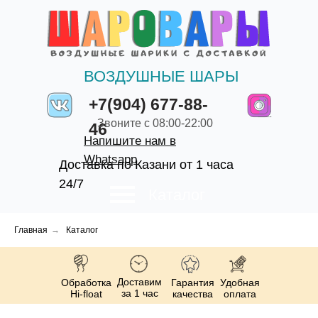
ВОЗДУШНЫЕ ШАРЫ
+7(904) 677-88-
Звоните с 08:00-22:00
46
Напишите нам в
Whatsapp
Доставка по Казани от 1 часа
24/7
Каталог
Главная
→
Каталог
Доставим
Обработка
Гарантия
Удобная
за 1 час
Hi-float
качества
оплата