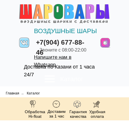
ВОЗДУШНЫЕ ШАРЫ
+7(904) 677-88-
Звоните с 08:00-22:00
46
Напишите нам в
Whatsapp
Доставка по Казани от 1 часа
24/7
Каталог
Главная
→
Каталог
Доставим
Обработка
Гарантия
Удобная
за 1 час
Hi-float
качества
оплата