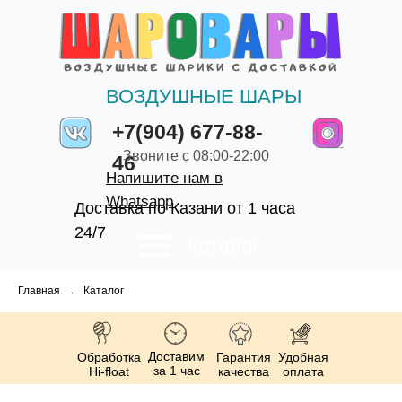
ВОЗДУШНЫЕ ШАРЫ
+7(904) 677-88-
Звоните с 08:00-22:00
46
Напишите нам в
Whatsapp
Доставка по Казани от 1 часа
24/7
Каталог
Главная
→
Каталог
Доставим
Обработка
Гарантия
Удобная
за 1 час
Hi-float
качества
оплата