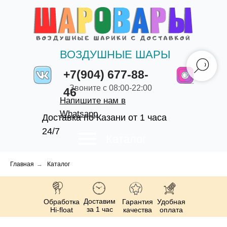
ВОЗДУШНЫЕ ШАРЫ
+7(904) 677-88-
Звоните с 08:00-22:00
46
Напишите нам в
Whatsapp
Доставка по Казани от 1 часа
24/7
Каталог
Главная
→
Каталог
Доставим
Обработка
Гарантия
Удобная
за 1 час
Hi-float
качества
оплата