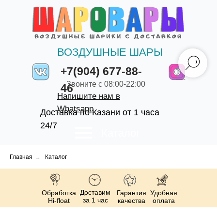
ВОЗДУШНЫЕ ШАРЫ
+7(904) 677-88-
Звоните с 08:00-22:00
46
Напишите нам в
Whatsapp
Доставка по Казани от 1 часа
24/7
Каталог
Главная
→
Каталог
Доставим
Обработка
Гарантия
Удобная
за 1 час
Hi-float
качества
оплата