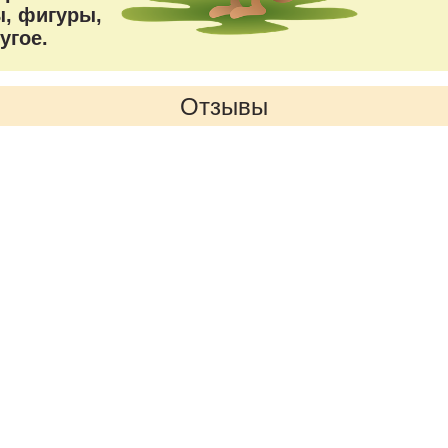
, фигуры,
угое.
Отзывы