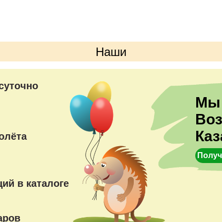
Наши
преимущества
суточно
Мы
Во
Каз
олёта
Получ
ий в каталоге
аров