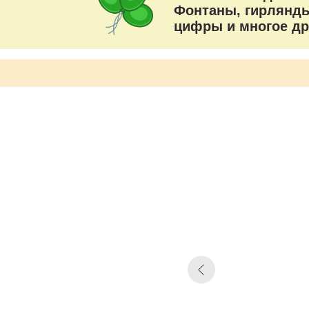
Фонтаны, гирлянды
цифры и многое др