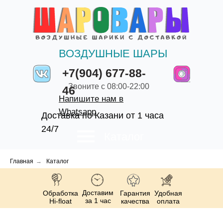
ВОЗДУШНЫЕ ШАРЫ
+7(904) 677-88-
Звоните с 08:00-22:00
46
Напишите нам в
Whatsapp
Доставка по Казани от 1 часа
24/7
Каталог
Главная
→
Каталог
Доставим
Обработка
Гарантия
Удобная
за 1 час
Hi-float
качества
оплата