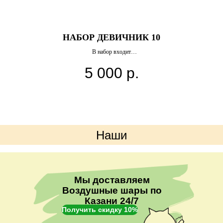
НАБОР ДЕВИЧНИК 10
,
В набор входит
3 шара в форме сердца
5 000
р.
шар бабблс с индивидуальной надписью
фигура кольцо бриллиант
фигура бутылка шампанского
ри
ы
Наши
преимущества
Мы доставляем
Воздушные шары по
Казани 24/7
Получить скидку 10%