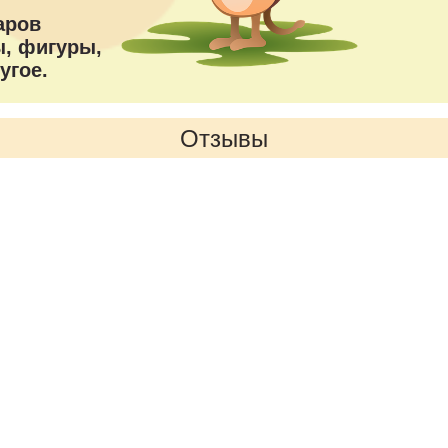
аров
, фигуры,
угое.
Отзывы