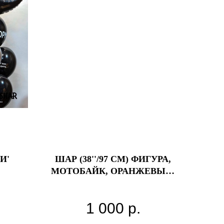
И'
ШАР (38''/97 СМ) ФИГУРА,
МОТОБАЙК, ОРАНЖЕВЫЙ,
1 ШТ.
1 000
р.
сью