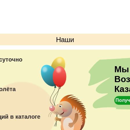
Грузики
Цвета можно выбрать люб
Наши
преимущества
суточно
Мы
Во
Каз
олёта
Получ
ий в каталоге