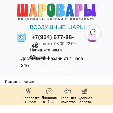
ВОЗДУШНЫЕ ШАРЫ
+7(904) 677-88-
Звоните с 08:00-22:00
46
Напишите нам в
Whatsapp
Доставка по Казани от 1 часа
24/7
Каталог
Главная
→
Каталог
Доставим
Обработка
Гарантия
Удобная
за 1 час
Hi-float
качества
оплата