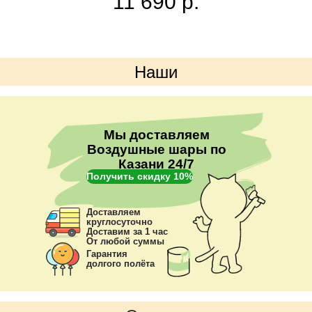
11 690
р.
- 3 фольгированные звёзды,
- 3 фольгированных сердца,
-16 латексных шаров,
- 4 шара с конфетти.
Наши
преимущества
Мы доставляем
Воздушные шары по
Казани 24/7
Получить скидку 10%
Доставляем
круглосуточно
Доставим за 1 час
От любой суммы
Гарантия
долгого полёта