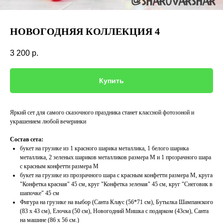
НОВОГОДНЯЯ КОЛЛЕКЦИЯ 4
3 200
р.
Купить
Яркий сет для самого сказочного праздника станет классной фотозоной и
украшением любой вечеринки
Состав сета:
букет на грузике из 1 красного шарика металлика, 1 белого шарика
металлика, 2 зеленых шариков металликов размера M и 1 прозрачного шара
с красным конфетти размера М
букет на грузике из прозрачного шара с красным конфетти размера М, круга
"Конфетка красная" 45 см, круг "Конфетка зеленая" 45 см, круг "Снеговик в
шапочке" 45 см
Фигура на грузике на выбор (Санта Клаус (56*71 см), Бутылка Шампанского
(83 х 43 см), Елочка (50 см), Новогодний Мишка с подарком (43см), Санта
на машине (86 х 56 см.)