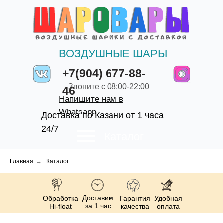
ВОЗДУШНЫЕ ШАРЫ
+7(904) 677-88-
Звоните с 08:00-22:00
46
Напишите нам в
Whatsapp
Доставка по Казани от 1 часа
24/7
Каталог
Главная
→
Каталог
Доставим
Обработка
Гарантия
Удобная
за 1 час
Hi-float
качества
оплата