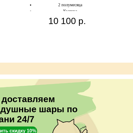
2 полумесяца
Коляска
Цвета шаров и состав можно поменять
4 звезды
10 100
р.
8 шаров с конфетти
16 латексных шаров
 доставляем
здушные шары по
ани 24/7
ить скидку 10%