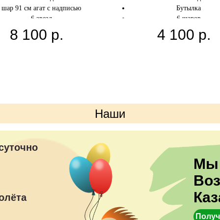
шар 91 см агат с надписью
Бутылка
6 звезд
6 шаров
8 латексных шаров Хром
6 звезд
8 100
р.
4 100
р.
6 шаров с конфетти
2 шара агат-фешн
Наши
преимущества
суточно
Мы
Во
Каз
олёта
Получ