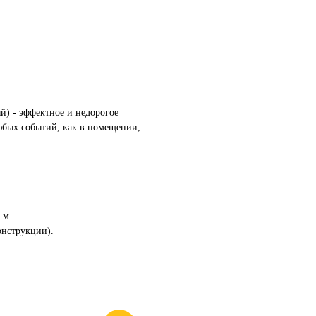
й) - эффектное и недорогое
юбых событий, как в помещении,
.м.
онструкции).