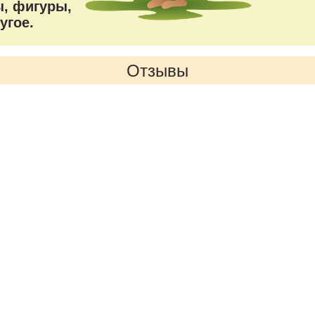
, фигуры,
угое.
Отзывы