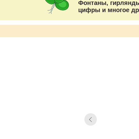
Фонтаны, гирлянды
цифры и многое др