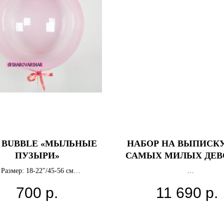
 BUBBLE «МЫЛЬНЫЕ
НАБОР НА ВЫПИСКУ
ПУЗЫРИ»
САМЫХ МИЛЫХ ДЕВ
Размер: 18-22"/45-56 см
ал: тонкий прозрачный цветной
- большое сердце с индивиду
700
р.
11 690
р.
пластик
надписью,
водитель шара: Anagram, США
- 2 сферы с перьями с индивид
надписью,
- 3 фольгированные звёзд