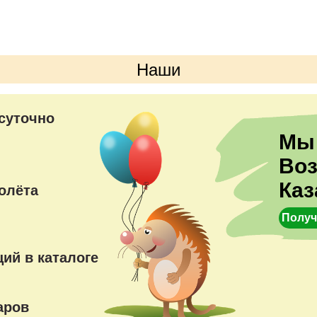
- 3 фольгированных сердц
-16 латексных шаров,
- 4 шара с конфетти.
Наши
преимущества
суточно
Мы
Во
Каз
олёта
Получ
ий в каталоге
аров