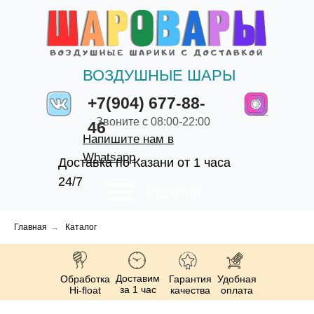
ВОЗДУШНЫЕ ШАРЫ
+7(904) 677-88-
Звоните с 08:00-22:00
46
Напишите нам в
Whatsapp
Доставка по Казани от 1 часа
24/7
Каталог
Главная
→
Каталог
Доставим
Обработка
Гарантия
Удобная
за 1 час
Hi-float
качества
оплата