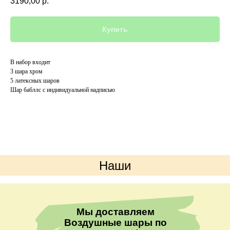
3190,00
р.
Купить
В набор входит
3 шара хром
5 латексных шаров
Шар бабллс с индивидуальной надписью
Наши
преимущества
Мы доставляем
Воздушные шары по