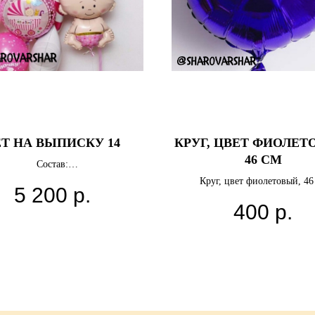
Т НА ВЫПИСКУ 14
КРУГ, ЦВЕТ ФИОЛЕТ
46 СМ
Состав:
Фигура Коляска
Круг, цвет фиолетовый, 46
5 200
р.
Фигура Ребенок
400
р.
Сердце 81 см
1 круг 46 см
2 Звезды 46 см
Круг Леденец 46 см
3 латексных шаров
Грузики
ета можно выбрать любые.