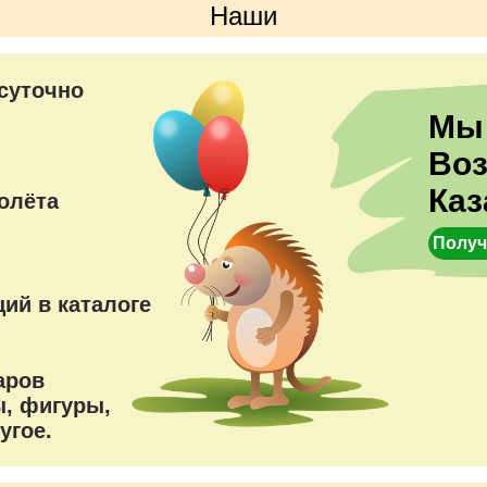
Наши
преимущества
суточно
Мы
Во
Каз
олёта
Получ
ий в каталоге
аров
, фигуры,
угое.