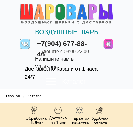
ВОЗДУШНЫЕ ШАРЫ
+7(904) 677-88-
Звоните с 08:00-22:00
46
Напишите нам в
Whatsapp
Доставка по Казани от 1 часа
24/7
Каталог
Главная
→
Каталог
Доставим
Обработка
Гарантия
Удобная
за 1 час
Hi-float
качества
оплата