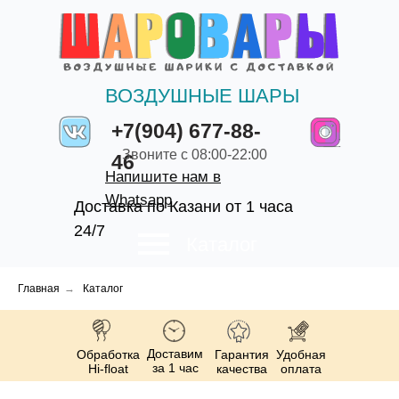
ВОЗДУШНЫЕ ШАРЫ
+7(904) 677-88-
Звоните с 08:00-22:00
46
Напишите нам в
Whatsapp
Доставка по Казани от 1 часа
24/7
Каталог
Главная
→
Каталог
Доставим
Обработка
Гарантия
Удобная
за 1 час
Hi-float
качества
оплата