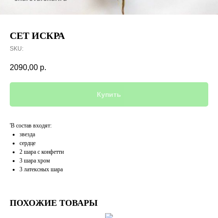
СЕТ ИСКРА
SKU:
2090,00
р.
Купить
'В состав входят:
звезда
сердце
2 шара с конфетти
3 шара хром
3 латексных шара
ПОХОЖИЕ ТОВАРЫ