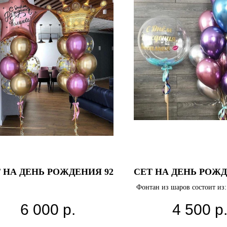
 НА ДЕНЬ РОЖДЕНИЯ 92
СЕТ НА ДЕНЬ РОЖД
Фонтан из шаров состоит из:
перьями и надписью (цвет
6 000
р.
4 500
р
надпись любая) Шары Хром а
шт. Грузик - 2 шт. Транспо