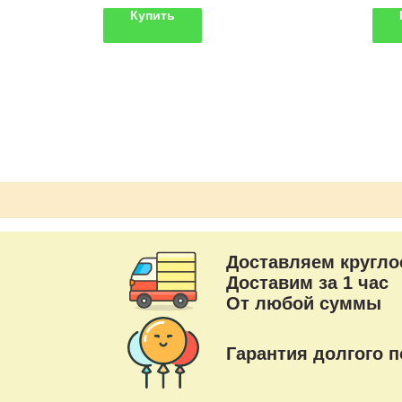
шаров
Купить
рдца
Доставляем кругло
Доставим за 1 час
От любой суммы
Гарантия долгого п