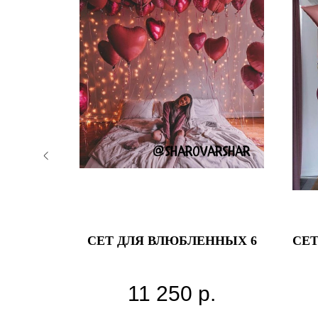
Т ДА
СЕТ ДЛЯ ВЛЮБЛЕННЫХ 6
СЕТ
овь''
11 250
р.