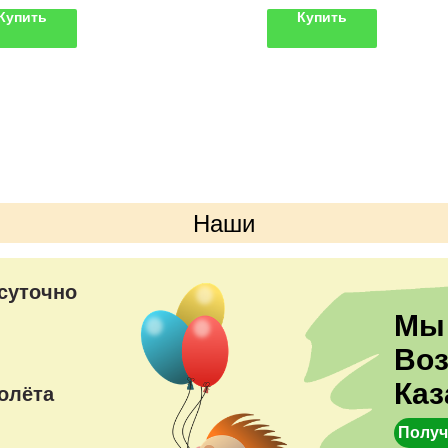
пакет - 1 шт.
Купить
Купить
Наши
преимущества
суточно
Мы
Во
Каз
олёта
Получ