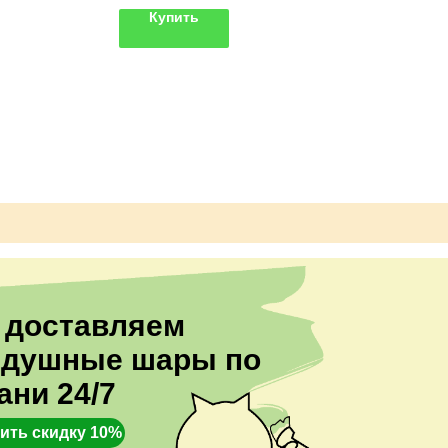
6 латексных шаров
Купить
Грузики
Цвета можно выбрать любые.
 доставляем
здушные шары по
ани 24/7
ить скидку 10%