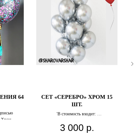
ЕНИЯ 64
СЕТ «СЕРЕБРО» ХРОМ 15
С
ШТ.
дписью
'В стоимость входит:
в Хром
Воздушные шары с гелием 15 шт., цвет
3 000
р.
шаров - серебряный
.
Цв
Обработка hi-float (вещество для долгого