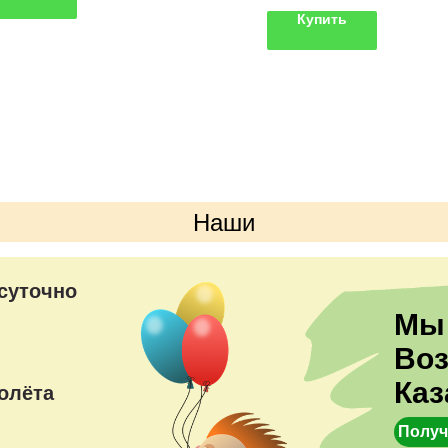
Купить
Наши
преимущества
суточно
Мы
Во
Каз
олёта
Получ