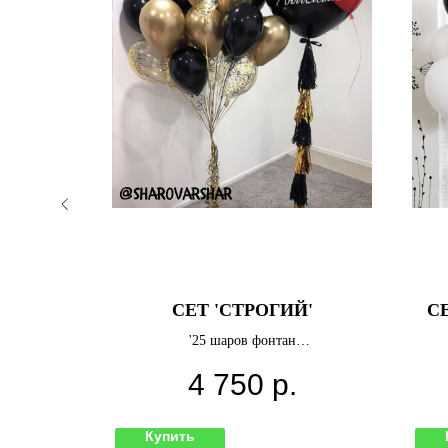
В МИРЕ
СЕТ 'СТРОГИЙ'
С
'25 шаров фонтан
Большой шар с гирляндой и
4 750
р.
индивидуальной надписью'
Купить