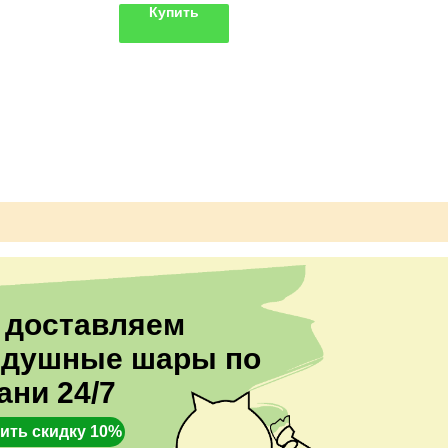
полета)
Купить
Лента металлизированная'
 доставляем
здушные шары по
ани 24/7
ить скидку 10%