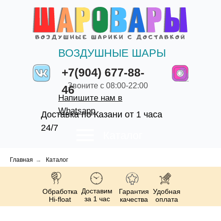
ВОЗДУШНЫЕ ШАРЫ
+7(904) 677-88-
Звоните с 08:00-22:00
46
Напишите нам в
Whatsapp
Доставка по Казани от 1 часа
24/7
Каталог
Главная
→
Каталог
Доставим
Обработка
Гарантия
Удобная
за 1 час
Hi-float
качества
оплата