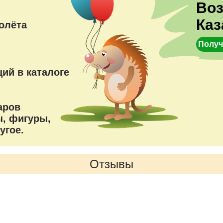
Во
Каз
олёта
Получ
ий в каталоге
аров
, фигуры,
угое.
Отзывы