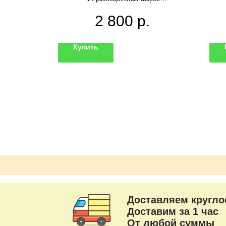
-3 фольгированные звезды
2 800
р.
и подвеской
Грузик
фетти
.
Купить
ов
Доставляем кругло
Доставим за 1 час
От любой суммы