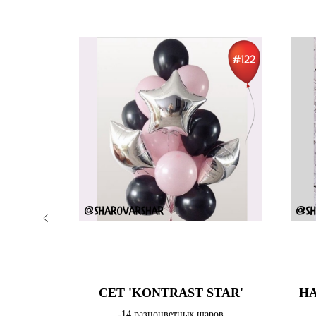
NEW
ЕНИЯ 79
СЕТ 'KONTRAST STAR'
НА
-14 разноцветных шаров