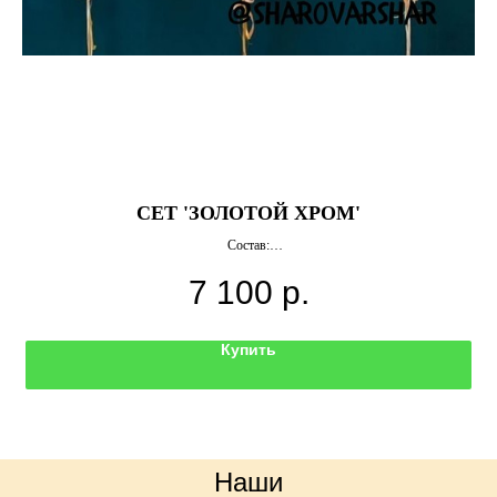
СЕТ 'ЗОЛОТОЙ ХРОМ'
Состав:
2 сердца 46 см
7 100
р.
35 латексных шаров хром
Грузики
Цвета можно выбрать любые.
Купить
Наши