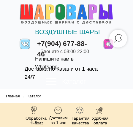
ВОЗДУШНЫЕ ШАРЫ
+7(904) 677-88-
Звоните с 08:00-22:00
46
Напишите нам в
Whatsapp
Доставка по Казани от 1 часа
24/7
Каталог
Главная
→
Каталог
Доставим
Обработка
Гарантия
Удобная
за 1 час
Hi-float
качества
оплата