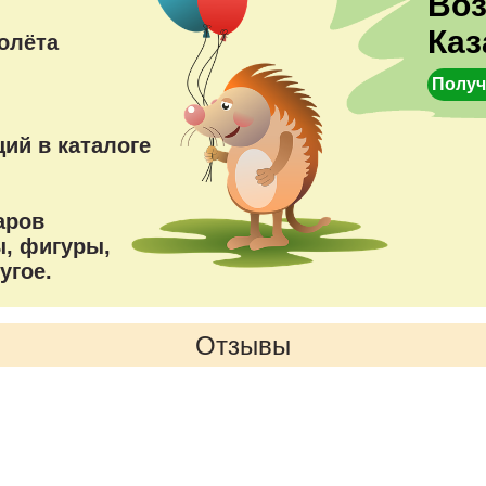
Во
Каз
олёта
Получ
ий в каталоге
аров
, фигуры,
угое.
Отзывы