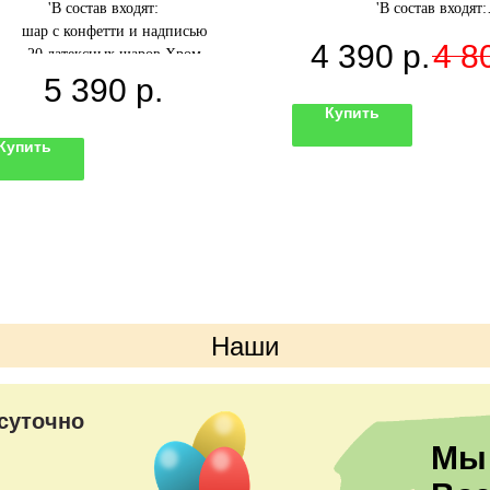
'В состав входят:
'В состав входят:
шар с конфетти и надписью
- Сфера с конфетти и н
4 390
р.
4 8
20 латексных шаров Хром
- 2 звезды
- 8 латексных шар
5 390
р.
2 шара хром
Купить
Купить
Наши
преимущества
суточно
Мы