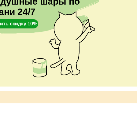
здушные шары по
ани 24/7
ить скидку 10%