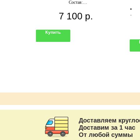
Е'
Состав:
2 сердца 46 см
7 100
р.
35 латексных шаров хром
зда
Грузики
и
Купить
Цвета можно выбрать любые.
Доставляем кругло
Доставим за 1 час
От любой суммы