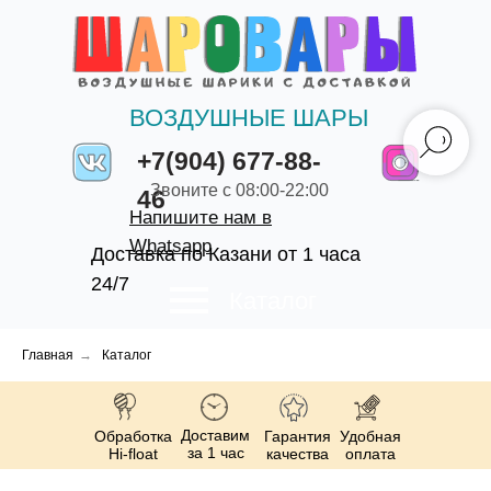
ВОЗДУШНЫЕ ШАРЫ
+7(904) 677-88-
Звоните с 08:00-22:00
46
Напишите нам в
Whatsapp
Доставка по Казани от 1 часа
24/7
Каталог
Главная
→
Каталог
Доставим
Обработка
Гарантия
Удобная
за 1 час
Hi-float
качества
оплата