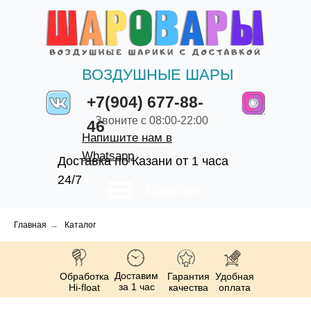
ВОЗДУШНЫЕ ШАРЫ
+7(904) 677-88-
Звоните с 08:00-22:00
46
Напишите нам в
Whatsapp
Доставка по Казани от 1 часа
24/7
Каталог
Главная
→
Каталог
Доставим
Обработка
Гарантия
Удобная
за 1 час
Hi-float
качества
оплата