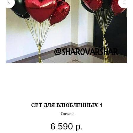
СЕТ ДЛЯ ВЛЮБЛЕННЫХ 4
Состав:
10 звезд 46 см
6 590
р.
20 латексных шаров
Грузики