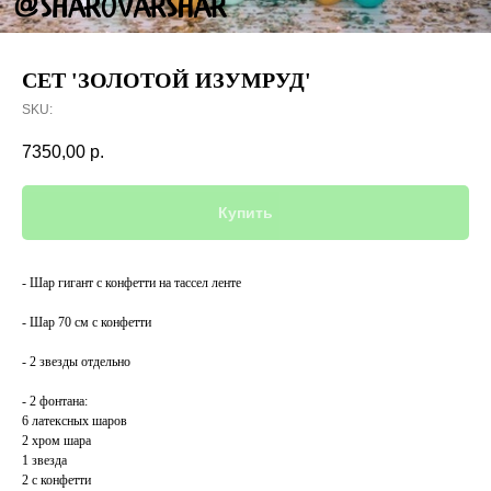
СЕТ 'ЗОЛОТОЙ ИЗУМРУД'
SKU:
7350,00
р.
Купить
- Шар гигант с конфетти на тассел ленте
- Шар 70 см с конфетти
- 2 звезды отдельно
- 2 фонтана:
6 латексных шаров
2 хром шара
1 звезда
2 с конфетти