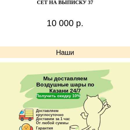
СЕТ НА ВЫПИСКУ 37
С
10 000
р.
Наши
преимущества
Мы доставляем
Воздушные шары по
Казани 24/7
Получить скидку 10%
Доставляем
круглосуточно
Доставим за 1 час
От любой суммы
Гарантия