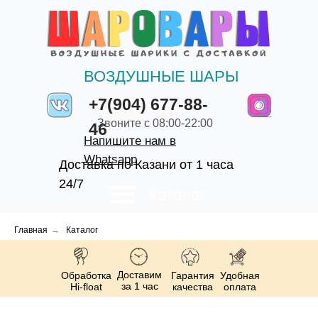
ВОЗДУШНЫЕ ШАРЫ
+7(904) 677-88-
Звоните с 08:00-22:00
46
Напишите нам в
Whatsapp
Доставка по Казани от 1 часа
24/7
Каталог
Главная
→
Каталог
Доставим
Обработка
Гарантия
Удобная
за 1 час
Hi-float
качества
оплата