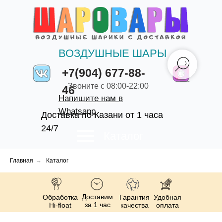
ВОЗДУШНЫЕ ШАРЫ
+7(904) 677-88-
Звоните с 08:00-22:00
46
Напишите нам в
Whatsapp
Доставка по Казани от 1 часа
24/7
Каталог
Главная
→
Каталог
Доставим
Обработка
Гарантия
Удобная
за 1 час
Hi-float
качества
оплата