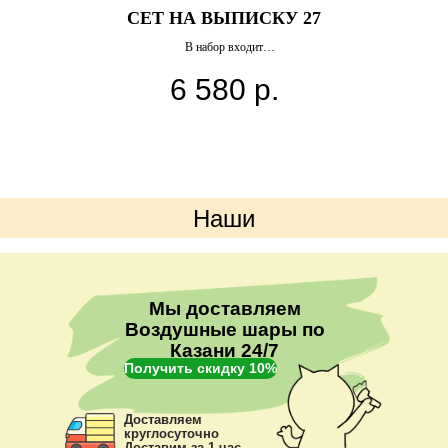
СЕТ НА ВЫПИСКУ 27
В набор входит
Фигура малыш
6 580
р.
Звезда большая с индивидуальной надписью
2 звезды 45см с индивидуальной надписью
8 шаров агат
4 шара хром
Наши
преимущества
Мы доставляем
Воздушные шары по
Казани 24/7
Получить скидку 10%
Доставляем
круглосуточно
Доставим за 1 час