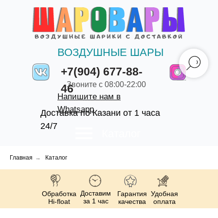
ВОЗДУШНЫЕ ШАРЫ
+7(904) 677-88-
Звоните с 08:00-22:00
46
Напишите нам в
Whatsapp
Доставка по Казани от 1 часа
24/7
Каталог
Главная
→
Каталог
Доставим
Обработка
Гарантия
Удобная
за 1 час
Hi-float
качества
оплата