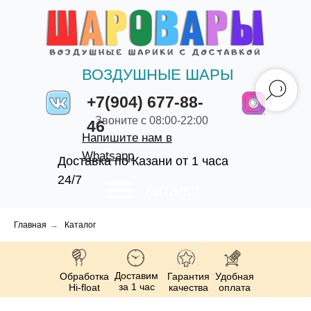
ВОЗДУШНЫЕ ШАРЫ
+7(904) 677-88-
Звоните с 08:00-22:00
46
Напишите нам в
Whatsapp
Доставка по Казани от 1 часа
24/7
Каталог
Главная
→
Каталог
Доставим
Обработка
Гарантия
Удобная
за 1 час
Hi-float
качества
оплата