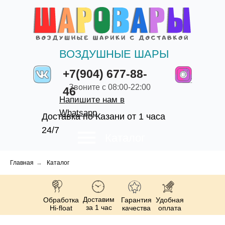
ВОЗДУШНЫЕ ШАРЫ
+7(904) 677-88-
Звоните с 08:00-22:00
46
Напишите нам в
Whatsapp
Доставка по Казани от 1 часа
24/7
Каталог
Главная
→
Каталог
Доставим
Обработка
Гарантия
Удобная
за 1 час
Hi-float
качества
оплата