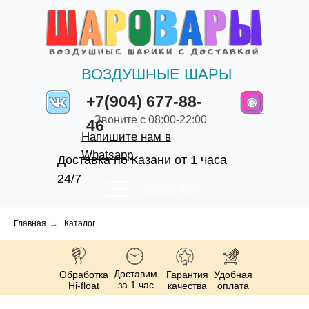
ВОЗДУШНЫЕ ШАРЫ
+7(904) 677-88-
Звоните с 08:00-22:00
46
Напишите нам в
Whatsapp
Доставка по Казани от 1 часа
24/7
Каталог
Главная
→
Каталог
Доставим
Обработка
Гарантия
Удобная
за 1 час
Hi-float
качества
оплата