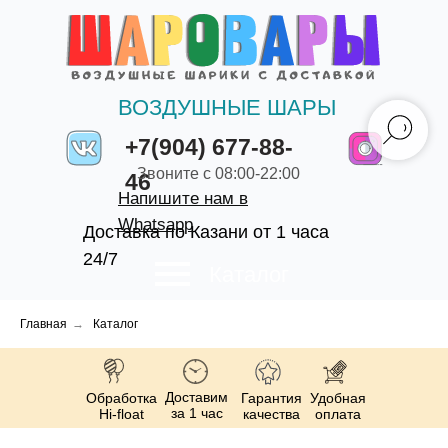
ВОЗДУШНЫЕ ШАРЫ
+7(904) 677-88-
Звоните с 08:00-22:00
46
Напишите нам в
Whatsapp
Доставка по Казани от 1 часа
24/7
Каталог
Главная
→
Каталог
Доставим
Обработка
Гарантия
Удобная
за 1 час
Hi-float
качества
оплата