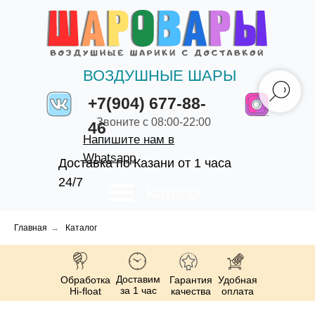
ВОЗДУШНЫЕ ШАРЫ
+7(904) 677-88-
Звоните с 08:00-22:00
46
Напишите нам в
Whatsapp
Доставка по Казани от 1 часа
24/7
Каталог
Главная
→
Каталог
Доставим
Обработка
Гарантия
Удобная
за 1 час
Hi-float
качества
оплата