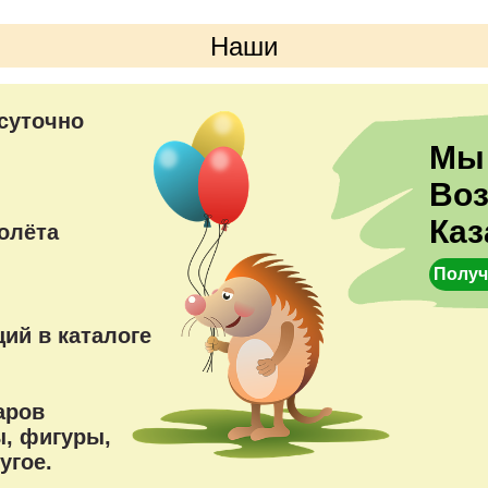
Наши
преимущества
суточно
Мы
Во
Каз
олёта
Получ
ий в каталоге
аров
, фигуры,
угое.