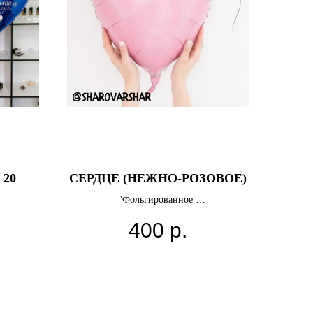
 20
СЕРДЦЕ (НЕЖНО-РОЗОВОЕ)
'Фольгированное
-Цвет: нежно-розовое
400
р.
ю
-46 см'
нками
ые.