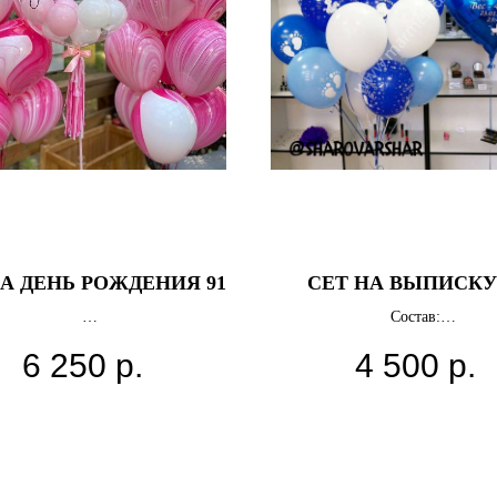
НА ДЕНЬ РОЖДЕНИЯ 91
СЕТ НА ВЫПИСКУ
Состав:
Фигура Ребенок
6 250
р.
4 500
р.
шаров и состав можно поменять
Сердце 91 см с надпись
15 латексных шаров с рису
Грузики
Цвета можно выбрать люб