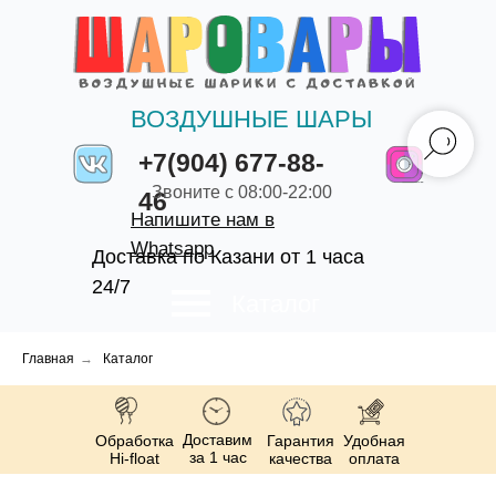
ВОЗДУШНЫЕ ШАРЫ
+7(904) 677-88-
Звоните с 08:00-22:00
46
Напишите нам в
Whatsapp
Доставка по Казани от 1 часа
24/7
Каталог
Главная
→
Каталог
Доставим
Обработка
Гарантия
Удобная
за 1 час
Hi-float
качества
оплата