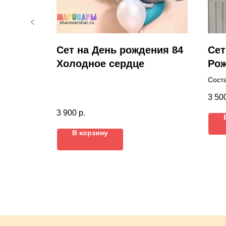
Сет на День рождения 84
Сет
Холодное сердце
Ро
Соста
1 Ци
3 50
Фигу
3 ша
3 900
р.
6 ла
Грузи
В корзину
Цвет