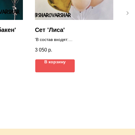
акен'
Сет 'Лиса'
Се
'В состав входят:
'В с
- лиса
ц
3 050
р.
- фонтан из 12 шаров'
2
9
3 40
В корзину
е.