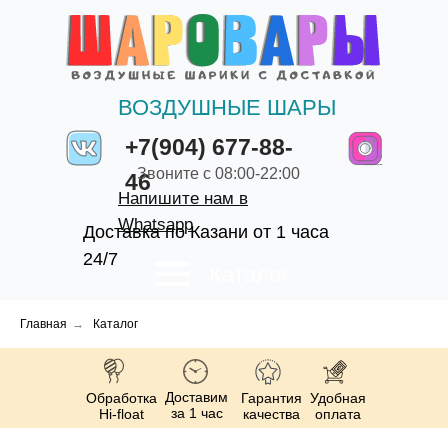
ВОЗДУШНЫЕ ШАРЫ
+7(904) 677-88-
Звоните с 08:00-22:00
46
Напишите нам в
Whatsapp
Доставка по Казани от 1 часа
24/7
Каталог
Главная
→
Каталог
Доставим
Обработка
Гарантия
Удобная
за 1 час
Hi-float
качества
оплата