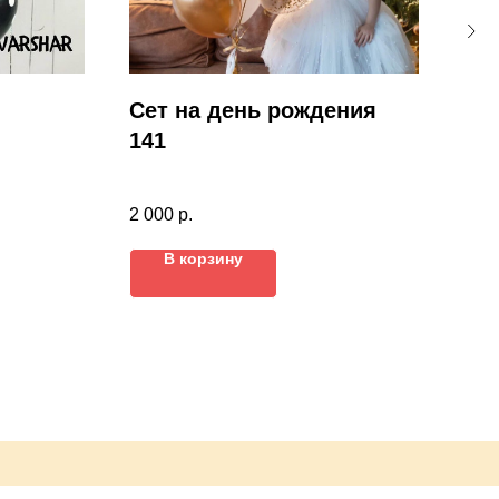
Сет на день рождения
Се
141
12
2 000
р.
5 00
чками
В корзину
е.