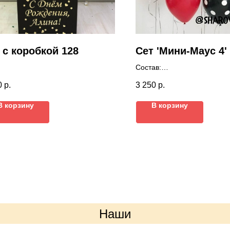
 с коробкой 128
Сет 'Мини-Маус 4'
Состав:
Фигура Мини
0
р.
3 250
р.
Сердце 46 см
Круг 46 см
В корзину
В корзину
7 латексных шаров с кружо
Грузики
Цвета можно выбрать любы
Наши