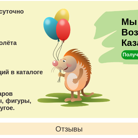
преимущества
суточно
Мы
Во
Каз
олёта
Получ
ий в каталоге
аров
, фигуры,
угое.
Отзывы