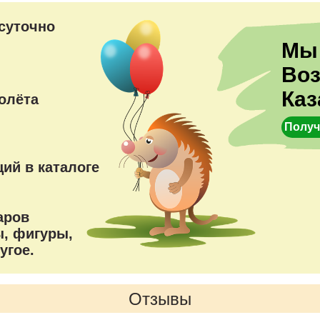
преимущества
суточно
Мы
Во
Каз
олёта
Получ
ий в каталоге
аров
, фигуры,
угое.
Отзывы