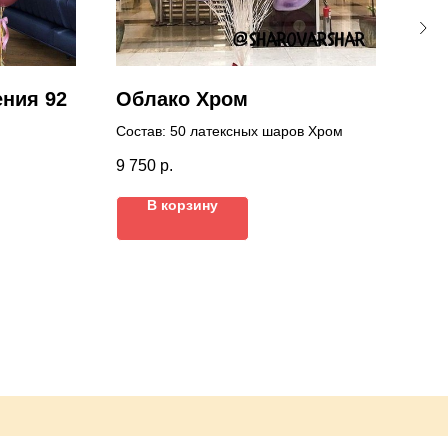
ения 92
Облако Хром
Сет
Состав: 50 латексных шаров Хром
'В с
- ёж
9 750
р.
4 45
- бо
над
В корзину
- фо