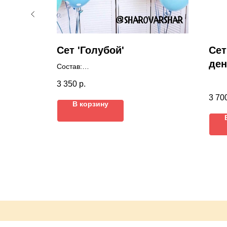
Сет 'Голубой'
Сет
ден
Состав:
Цифра 104см
3 350
р.
и любой
2 звезды 46 см
3 70
10 латексных шаров
В корзину
Грузики
Цвета можно выбрать любые.